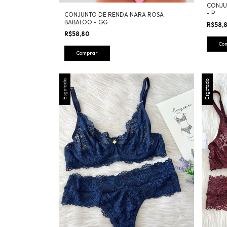
CONJU
- P
CONJUNTO DE RENDA NARA ROSA
BABALOO - GG
R$58,
R$58,80
Co
Comprar
Esgotado
Esgotado