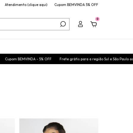
Atendimento (clique aqui)
Cupom BEMVINDA 5% OFF
0
 5% OFF
Frete grátis para a região Sul e São Paulo acima de 299,00
Cup