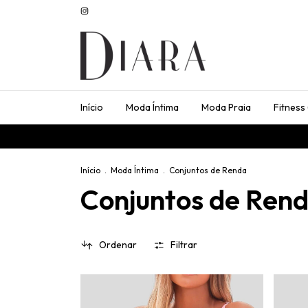
Início
Moda Íntima
Moda Praia
Fitness
Fret
Início
.
Moda Íntima
.
Conjuntos de Renda
Conjuntos de Ren
Ordenar
Filtrar