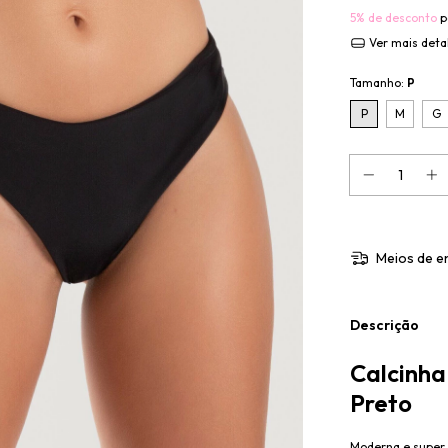
5% de desconto
p
Ver mais deta
Tamanho:
P
P
M
G
Meios de e
Descrição
Calcinha 
Preto
Moderna e super c