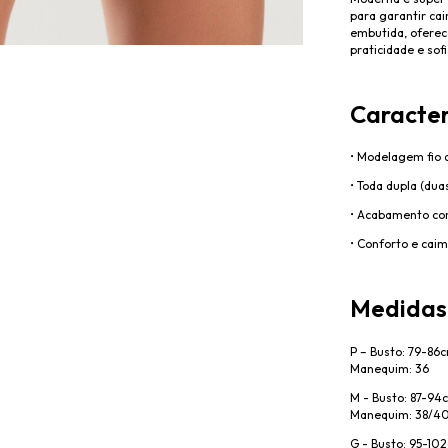
para garantir ca
embutida, oferec
praticidade e sofi
Caracter
• Modelagem fio 
• Toda dupla (du
• Acabamento co
• Conforto e cai
Medidas
P
– Busto: 79-86c
Manequim: 36
M - Busto: 87-94c
Manequim: 38/4
G - Busto: 95-102