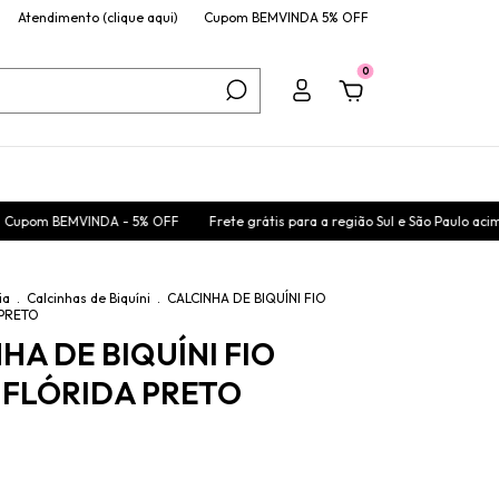
Atendimento (clique aqui)
Cupom BEMVINDA 5% OFF
0
A - 5% OFF
Frete grátis para a região Sul e São Paulo acima de 299,00
ia
.
Calcinhas de Biquíni
.
CALCINHA DE BIQUÍNI FIO
PRETO
HA DE BIQUÍNI FIO
 FLÓRIDA PRETO