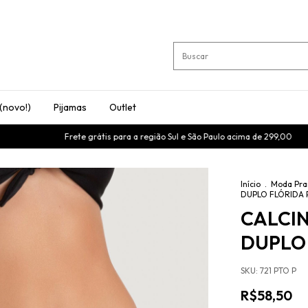
 (novo!)
Pijamas
Outlet
Frete grátis para a região Sul e São Paulo acima de 299,00
Cupom BEMVIND
Início
.
Moda Pra
DUPLO FLÓRIDA 
CALCIN
DUPLO
SKU:
721 PTO P
R$58,50