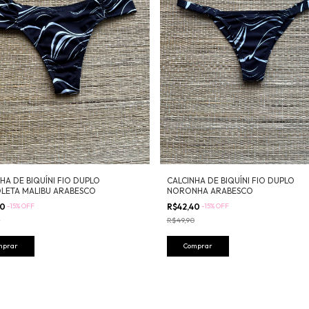
CALCINHA DE BIQUÍNI FIO DUPLO
HA DE BIQUÍNI FIO DUPLO
NORONHA ARABESCO
LETA MALIBU ARABESCO
R$42,40
-
15
%
OFF
40
-
15
%
OFF
R$49,90
0
Comprar
mprar