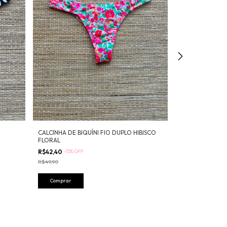
CALCINHA DE BIQUÍNI FIO DUPLO HIBISCO
CALCINHA DE BI
FLORAL
AZUL MATISSE
R$42,40
-
15
%
OFF
R$49,90
R$49,90
Comprar
Comprar