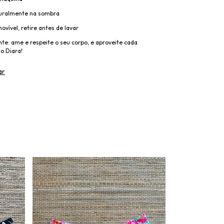
turalmente na sombra
emov
ível, retire antes de lavar
te: ame e respeite o seu corpo, e aproveite cada
do
Diara
!
ar