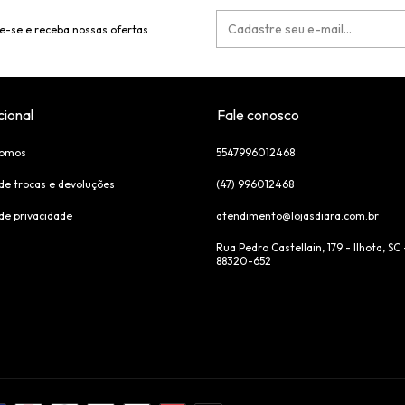
e-se e receba nossas ofertas.
cional
Fale conosco
omos
5547996012468
 de trocas e devoluções
(47) 996012468
 de privacidade
atendimento@lojasdiara.com.br
Rua Pedro Castellain, 179 - Ilhota, SC 
88320-652