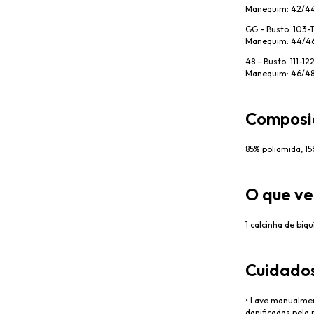
Manequim: 42/4
GG - Busto: 103-1
Manequim: 44/4
48 - Busto: 111-12
Manequim: 46/4
Composi
85% poliamida, 1
O que ve
1 calcinha de biqu
Cuidados
• Lave manualmen
danificadas pela