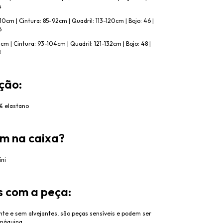
4
10cm | Cintura: 85-92cm | Quadril: 113-120cm | Bojo: 46 |
6
2cm | Cintura: 93-104cm | Quadril: 121-132cm | Bojo: 48 |
8
ção:
5% elastano
m na caixa?
íni
 com a peça:
te e sem alvejantes, s
ão peças sensíveis e podem ser
 máquina