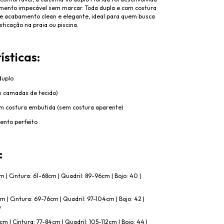
imento impecável sem marcar. Toda dupla e com costura
e acabamento clean e elegante, ideal para quem busca
sticação na praia ou piscina.
ísticas:
duplo
as camadas de tecido)
m costura embutida (sem costura aparente)
mento perfeito
:
m | Cintura: 61-68cm | Quadril: 89-96cm | Bojo: 40 |
m | Cintura: 69-76cm | Quadril: 97-104cm | Bojo: 42 |
0
cm | Cintura: 77-84cm | Quadril: 105-112cm | Bojo: 44 |