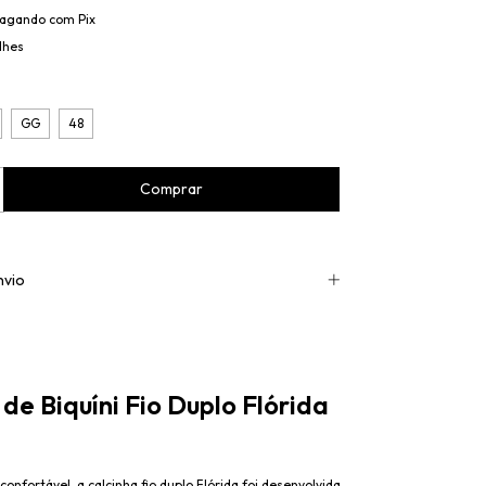
agando com Pix
lhes
GG
48
nvio
de Biquíni Fio Duplo Flórida
onfortável, a calcinha fio duplo Flórida foi desenvolvida