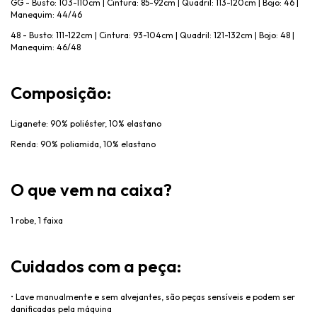
GG - Busto: 103-110cm | Cintura: 85-92cm | Quadril: 113-120cm | Bojo: 46 |
Manequim: 44/46
48 - Busto: 111-122cm | Cintura: 93-104cm | Quadril: 121-132cm | Bojo: 48 |
Manequim: 46/48
Composição:
Liganete: 90% poliéster, 10% elastano
Renda: 90% poliamida, 10% elastano
O que vem na caixa?
1 robe, 1 faixa
Cuidados com a peça:
•
Lave manualmente e sem alvejantes, são peças sensíveis e podem ser
danificadas pela máquina