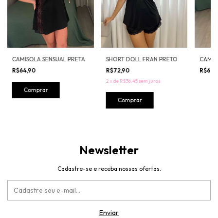
SHORT DOLL FRAN PRETO
CAMIS
CAMISOLA SENSUAL PRETA
R$72,90
R$64,
R$64,90
2
x
de
R$36,45
sem juros
Comprar
Comprar
Newsletter
Cadastre-se e receba nossas ofertas.