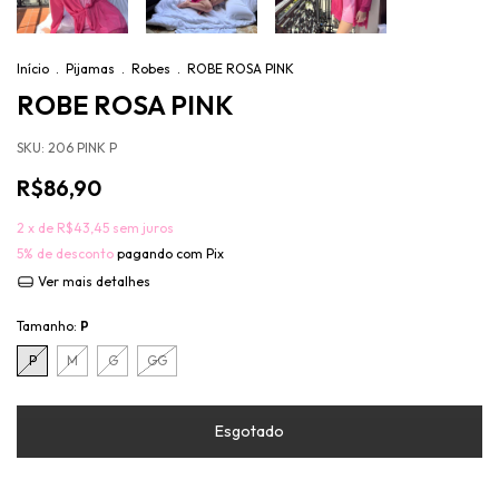
Início
.
Pijamas
.
Robes
.
ROBE ROSA PINK
ROBE ROSA PINK
SKU:
206 PINK P
R$86,90
2
x de
R$43,45
sem juros
5% de desconto
pagando com Pix
Ver mais detalhes
Tamanho:
P
P
M
G
GG