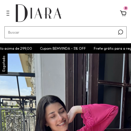
0
a de 299,00
Cupom BEMVINDA - 5% OFF
Frete grátis para a região Sul 
Esgotado