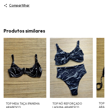
Compartilhar
Produtos similares
TOP C
TOP MEIA TAÇA IPANEMA
TOP NÓ REFORÇADO
ARAB
ARABESCO
LAGUNA ARABESCO