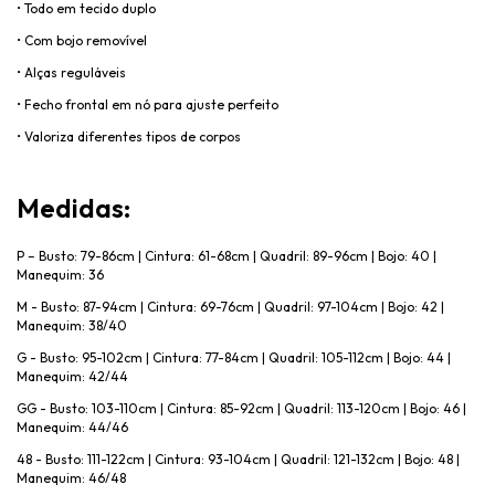
• Todo em tecido duplo
• Com bojo remov
ível
• Al
ças reguláveis
• Fecho frontal em n
ó para ajuste perfeito
• Valoriza diferentes tipos de corpos
Medidas
:
P
– Busto: 79-86cm | Cintura: 61-68cm | Quadril: 89-96cm | Bojo: 40 |
Manequim: 36
M - Busto: 87-94cm | Cintura: 69-76cm | Quadril: 97-104cm | Bojo: 42 |
Manequim: 38/40
G - Busto: 95-102cm | Cintura: 77-84cm | Quadril: 105-112cm | Bojo: 44 |
Manequim: 42/44
GG - Busto: 103-110cm | Cintura: 85-92cm | Quadril: 113-120cm | Bojo: 46 |
Manequim: 44/46
48 - Busto: 111-122cm | Cintura: 93-104cm | Quadril: 121-132cm | Bojo: 48 |
Manequim: 46/48