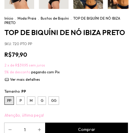
Início
.
Moda Praia
.
Bustos de Biquíni
.
TOP DE BIQUÍNI DE NÓ IBIZA
PRETO
TOP DE BIQUÍNI DE NÓ IBIZA PRETO
SKU:
720 PTO PP
R$79,90
2
x de
R$39,95
sem juros
5% de desconto
pagando com Pix
Ver mais detalhes
Tamanho:
PP
PP
P
M
G
GG
Atenção, última peça!