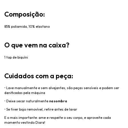
Composi
ção:
85% poliamida, 10% elastano
O que vem na caixa?
1 top de biquíni
Cuidados com a peça:
• Lave manualmente e sem alvejantes, s
ão peças sensíveis e podem ser
danificadas pela máquina
• Deixe secar naturalmente
na sombra
• Se tiver bojo remov
ível, retire antes de lavar
E o mais importante: ame e respeite o seu corpo, e aproveite cada
momento vestindo
Diara
!