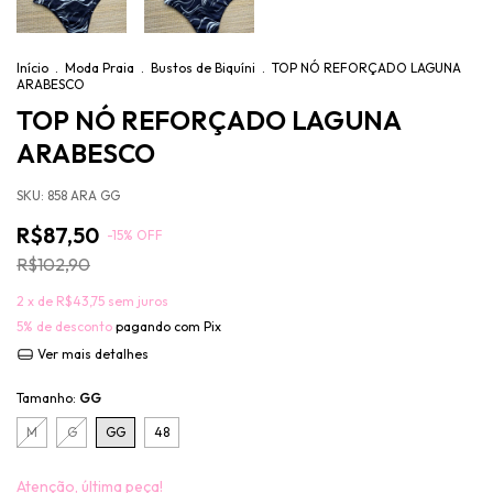
Início
.
Moda Praia
.
Bustos de Biquíni
.
TOP NÓ REFORÇADO LAGUNA
ARABESCO
TOP NÓ REFORÇADO LAGUNA
ARABESCO
SKU:
858 ARA GG
R$87,50
-
15
%
OFF
R$102,90
2
x de
R$43,75
sem juros
5% de desconto
pagando com Pix
Ver mais detalhes
Tamanho:
GG
M
G
GG
48
Atenção, última peça!