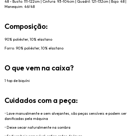
48 - Busto: 111-122cm | Cintura: 93-104cm | Quadril: 121-132cm | Bojo: 48 |
Manequim: 46/48
Composi
ção:
90% poliéster, 10% elastano
Forro: 90% poliéster, 10% elastano
O que vem na caixa?
1 top de biquíni
Cuidados com a peça:
• Lave manualmente e sem alvejantes, s
ão peças sensíveis e podem ser
danificadas pela máquina
• Deixe secar naturalmente na sombra