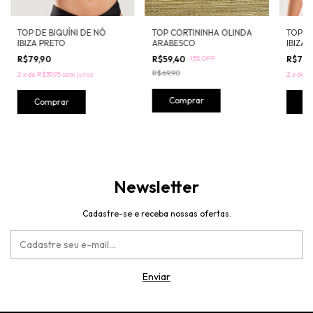
TOP CORTININHA OLINDA
TOP DE
TOP DE BIQUÍNI DE NÓ
ARABESCO
IBIZA B
IBIZA PRETO
R$59,40
-
15
%
OFF
R$79,
R$79,90
R$69,90
2
x
de
R$
2
x
de
R$39,95
sem juros
Comprar
C
Comprar
Newsletter
Cadastre-se e receba nossas ofertas.