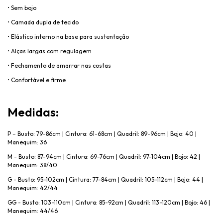
• Sem bojo
• Camada dupla de tecido
• El
ástico interno na base para sustentação
• Al
ças largas com regulagem
• Fechamento de amarrar nas costas
• Confort
ável e firme
Medidas
:
P
– Busto: 79-86cm | Cintura: 61-68cm | Quadril: 89-96cm | Bojo: 40 |
Manequim: 36
M - Busto: 87-94cm | Cintura: 69-76cm | Quadril: 97-104cm | Bojo: 42 |
Manequim: 38/40
G - Busto: 95-102cm | Cintura: 77-84cm | Quadril: 105-112cm | Bojo: 44 |
Manequim: 42/44
GG - Busto: 103-110cm | Cintura: 85-92cm | Quadril: 113-120cm | Bojo: 46 |
Manequim: 44/46